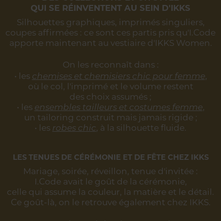
QUI SE RÉINVENTENT AU SEIN D'IKKS
Silhouettes graphiques, imprimés singuliers,
coupes affirmées :
ce sont ces partis pris qu'I.Code
apporte maintenant au vestiaire d'IKKS Women.
On les reconnaît dans :
• les
chemises et chemisiers chic pour femme
,
où le col, l'imprimé et le volume restent
des choix assumés ;
• les
ensembles tailleurs et costumes femme
,
un tailoring construit mais jamais rigide ;
• les
robes chic
, à la silhouette fluide.
LES TENUES DE CÉRÉMONIE ET DE FÊTE CHEZ IKKS
Mariage, soirée, réveillon, tenue d'invitée :
I.Code avait le goût de la cérémonie,
celle qui assume la couleur, la matière et le détail.
Ce goût-là, on le retrouve également chez IKKS.