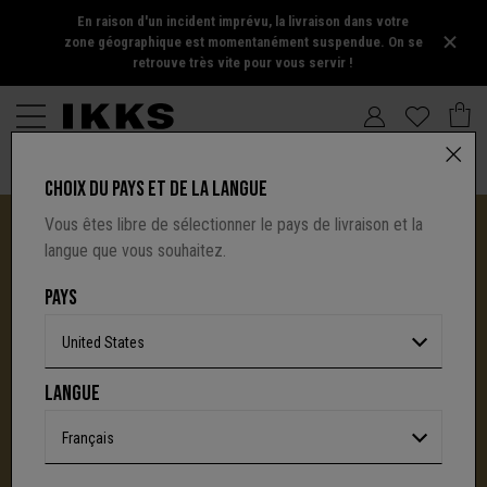
En raison d'un incident imprévu, la livraison dans votre
zone géographique est momentanément suspendue. On se
retrouve très vite pour vous servir !
CHOIX DU PAYS ET DE LA LANGUE
Vous êtes libre de sélectionner le pays de livraison et la
langue que vous souhaitez.
PAYS
United States
I.CODE TIRE SA RÉVÉRENCE :
LANGUE
UNE NOUVELLE PAGE S'ÉCRIT AVEC IKKS
C'est la fin d'une aventure : le site I.Code ferme
Français
définitivement.
Mais l'audace, la créativité
et le caractère affirmé qui ont fait la signature