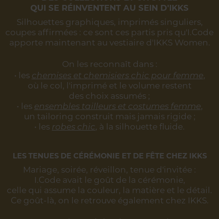
QUI SE RÉINVENTENT AU SEIN D'IKKS
Silhouettes graphiques, imprimés singuliers,
coupes affirmées :
ce sont ces partis pris qu'I.Code
apporte maintenant au vestiaire d'IKKS Women.
On les reconnaît dans :
• les
chemises et chemisiers chic pour femme
,
où le col, l'imprimé et le volume restent
des choix assumés ;
• les
ensembles tailleurs et costumes femme
,
un tailoring construit mais jamais rigide ;
• les
robes chic
, à la silhouette fluide.
LES TENUES DE CÉRÉMONIE ET DE FÊTE CHEZ IKKS
Mariage, soirée, réveillon, tenue d'invitée :
I.Code avait le goût de la cérémonie,
celle qui assume la couleur, la matière et le détail.
Ce goût-là, on le retrouve également chez IKKS.