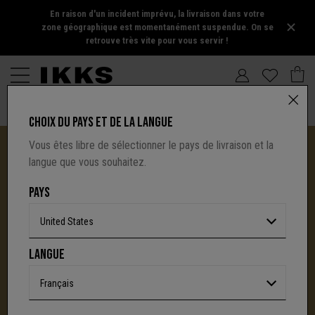
En raison d'un incident imprévu, la livraison dans votre
zone géographique est momentanément suspendue. On se
retrouve très vite pour vous servir !
CHOIX DU PAYS ET DE LA LANGUE
Vous êtes libre de sélectionner le pays de livraison et la
langue que vous souhaitez.
PAYS
United States
I.CODE TIRE SA RÉVÉRENCE :
LANGUE
UNE NOUVELLE PAGE S'ÉCRIT AVEC IKKS
C'est la fin d'une aventure : le site I.Code ferme
Français
définitivement.
Mais l'audace, la créativité
et le caractère affirmé qui ont fait la signature