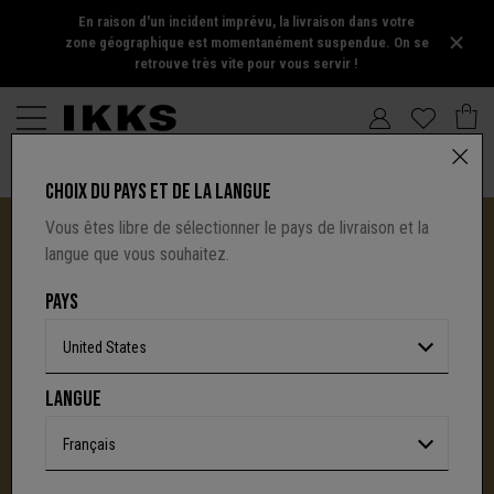
En raison d'un incident imprévu, la livraison dans votre
zone géographique est momentanément suspendue. On se
retrouve très vite pour vous servir !
CHOIX DU PAYS ET DE LA LANGUE
Vous êtes libre de sélectionner le pays de livraison et la
langue que vous souhaitez.
PAYS
United States
I.CODE TIRE SA RÉVÉRENCE :
LANGUE
UNE NOUVELLE PAGE S'ÉCRIT AVEC IKKS
C'est la fin d'une aventure : le site I.Code ferme
Français
définitivement.
Mais l'audace, la créativité
et le caractère affirmé qui ont fait la signature