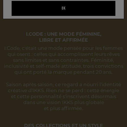
de la marque ne s'arrêtent pas là.
Ils trouvent
OK
aujourd'hui un nouveau souffle au sein
des collections femme IKKS.
I.CODE : UNE MODE FÉMININE,
LIBRE ET AFFIRMÉE
I.Code, c'était une mode pensée pour les femmes
qui osent :
celles qui accomplissent leurs rêves
sans limites et sans contraintes.
Féminité,
inclusivité et self-made attitude, trois convictions
qui ont porté la marque pendant 20 ans.
Saison après saison, ce regard a nourri l'identité
créative d'IKKS. Rien ne se perd : cette énergie
et cette personnalité s'inscrivent désormais
dans une vision IKKS plus globale
et plus affirmée.
DES COLLECTIONS ET UN STYLE