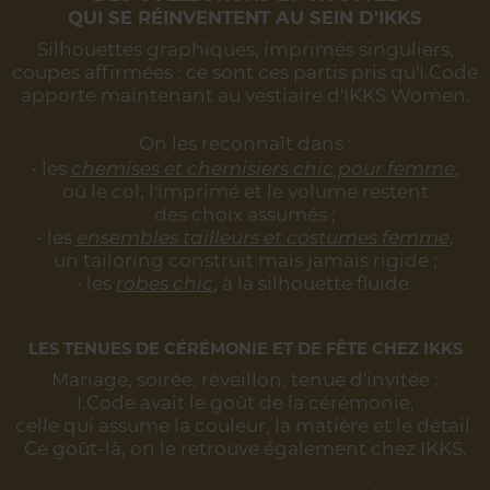
QUI SE RÉINVENTENT AU SEIN D'IKKS
Silhouettes graphiques, imprimés singuliers,
coupes affirmées :
ce sont ces partis pris qu'I.Code
apporte maintenant au vestiaire d'IKKS Women.
On les reconnaît dans :
• les
chemises et chemisiers chic pour femme
,
où le col, l'imprimé et le volume restent
des choix assumés ;
• les
ensembles tailleurs et costumes femme
,
un tailoring construit mais jamais rigide ;
• les
robes chic
, à la silhouette fluide.
LES TENUES DE CÉRÉMONIE ET DE FÊTE CHEZ IKKS
Mariage, soirée, réveillon, tenue d'invitée :
I.Code avait le goût de la cérémonie,
celle qui assume la couleur, la matière et le détail.
Ce goût-là, on le retrouve également chez IKKS.