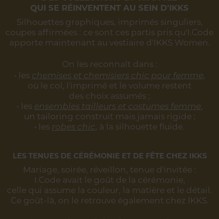
QUI SE RÉINVENTENT AU SEIN D'IKKS
Silhouettes graphiques, imprimés singuliers,
coupes affirmées :
ce sont ces partis pris qu'I.Code
apporte maintenant au vestiaire d'IKKS Women.
On les reconnaît dans :
• les
chemises et chemisiers chic pour femme
,
où le col, l'imprimé et le volume restent
des choix assumés ;
• les
ensembles tailleurs et costumes femme
,
un tailoring construit mais jamais rigide ;
• les
robes chic
, à la silhouette fluide.
LES TENUES DE CÉRÉMONIE ET DE FÊTE CHEZ IKKS
Mariage, soirée, réveillon, tenue d'invitée :
I.Code avait le goût de la cérémonie,
celle qui assume la couleur, la matière et le détail.
Ce goût-là, on le retrouve également chez IKKS.