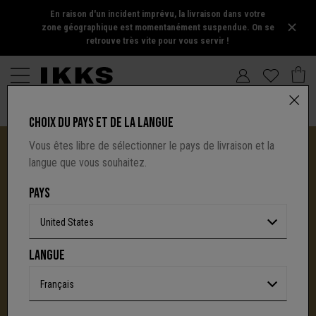
En raison d'un incident imprévu, la livraison dans votre
zone géographique est momentanément suspendue. On se
retrouve très vite pour vous servir !
CHOIX DU PAYS ET DE LA LANGUE
Vous êtes libre de sélectionner le pays de livraison et la
langue que vous souhaitez.
PAYS
United States
I.CODE TIRE SA RÉVÉRENCE :
LANGUE
UNE NOUVELLE PAGE S'ÉCRIT AVEC IKKS
C'est la fin d'une aventure : le site I.Code ferme
Français
définitivement.
Mais l'audace, la créativité
et le caractère affirmé qui ont fait la signature