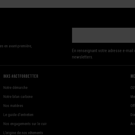
es en avant-première,
En renseignant votre adresse e-mail 
newsletters.
Ikks #actforbetter
me
Notre démarche
CG
Notre bilan carbone
Me
Nos matières
Of
Le guide d'entretien
Do
Nos engagements sur le cuir
Acc
L’origine de nos vêtements