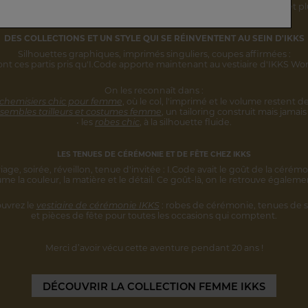
rsonnalité s'inscrivent désormais
dans une vision IKKS plus globale
et pl
DES COLLECTIONS ET UN STYLE
QUI SE RÉINVENTENT AU SEIN D'IKKS
Silhouettes graphiques, imprimés singuliers,
coupes affirmées :
ont ces partis pris qu'I.Code apporte maintenant au vestiaire d'IKKS W
On les reconnaît dans :
 chemisiers chic pour femme
,
où le col, l'imprimé et le volume restent
de
sembles tailleurs et costumes femme
,
un tailoring construit mais jamais 
• les
robes chic
, à la silhouette fluide.
LES TENUES DE CÉRÉMONIE ET DE FÊTE CHEZ IKKS
iage, soirée, réveillon, tenue d'invitée :
I.Code avait le goût de la cérémo
ume la couleur, la matière et le détail.
Ce goût-là, on le retrouve égaleme
uvrez le
vestiaire de cérémonie IKKS
:
robes de cérémonie, tenues de s
et pièces
de fête pour toutes les occasions qui comptent.
Merci d’avoir vécu cette aventure
pendant 20 ans !
DÉCOUVRIR
LA COLLECTION FEMME IKKS