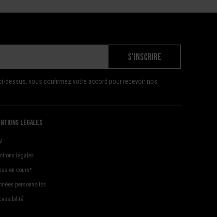
S'INSCRIRE
ci-dessus, vous confirmez votre accord pour recevoir nos
ntions légales
V
ntions légales
fres en cours*
nnées personnelles
essibilité