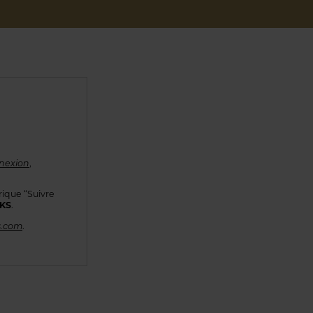
nexion
,
rique “Suivre
KKS
.
s.com
.