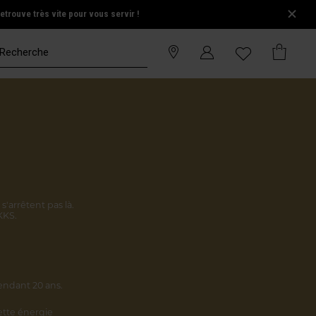
trouve très vite pour vous servir !
s'arrêtent pas là.
KKS.
endant 20 ans.
cette énergie